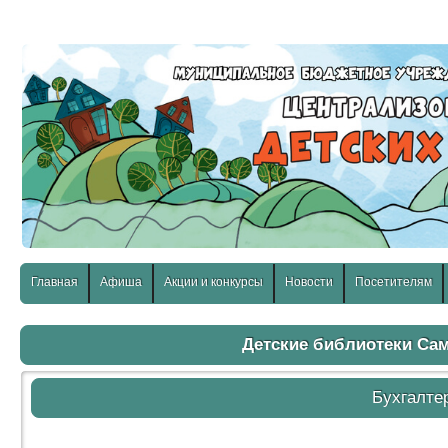
слабовидящих:
Изображения:
Размер шр
Вкл
Выкл
Главная
Афиша
Акции и конкурсы
Новости
Посетителям
Детские библиотеки Са
Бухгалте