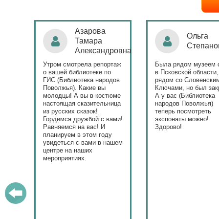
Ольга
Наталья
Степанова
Бондаре
ровна
таж
Была рядом музеем сето
Поздравляю Библиот
в Псковской области,
народов Поволжья с
дов
рядом со Словенскими
уникальным стартом
Ключами, но был закрыт.
тематического года! 
юме
А у вас (Библиотека
и остальные меропри
ица
народов Поволжья)
приносят людям радо
теперь посмотреть
ами!
экспонаты можно!
Здорово!
у
ашем